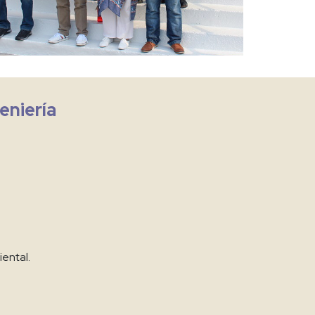
eniería
ental.